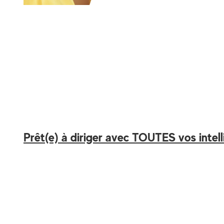
Votre intelligence déborde. Votre énergi
Je suis Alexia. J’aide les décideurs brilla
surstimulés à mobiliser leur intelligence 
des décisions justes et fluides. Vous con
10% de vos capacités. Changeons ça e
Prêt(e) à diriger avec TOUTES vos intell
Alexia Colson-Duparchy Trusted Thinking
Fondatrice de Bright Brains Co.