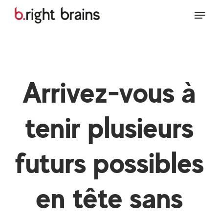
Skip
Men
Menu
to
main
content
Arrivez-vous à
tenir plusieurs
futurs possibles
en tête sans