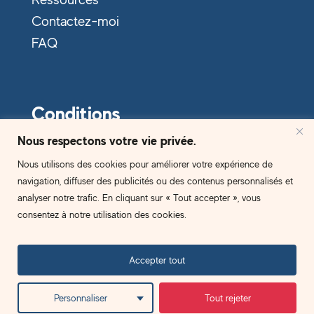
Contactez-moi
FAQ
Conditions
Nous respectons votre vie privée.
Politique de confidentialité
Nous utilisons des cookies pour améliorer votre expérience de
C.G.V
navigation, diffuser des publicités ou des contenus personnalisés et
analyser notre trafic. En cliquant sur « Tout accepter », vous
Règlement intérieur
consentez à notre utilisation des cookies.
2024. Copyright B.right Brains
Accepter tout
facebook
linkedin
youtube
instagram
Personnaliser
Tout rejeter