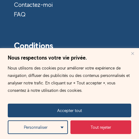
Contactez-moi
FAQ
Conditions
Nous respectons votre vie privée.
Politique de confidentialité
Nous utilisons des cookies pour améliorer votre expérience de
C.G.V
navigation, diffuser des publicités ou des contenus personnalisés et
analyser notre trafic. En cliquant sur « Tout accepter », vous
Règlement intérieur
consentez à notre utilisation des cookies.
2024. Copyright B.right Brains
Accepter tout
facebook
linkedin
youtube
instagram
Personnaliser
Tout rejeter