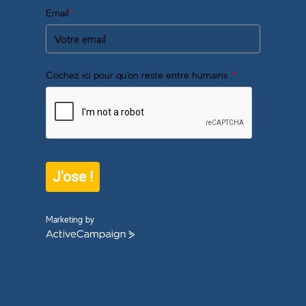
Email
*
Cochez ici pour qu'on reste entre humains :
*
J'ose !
Marketing by
ActiveCampaign