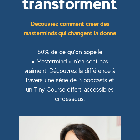
t
r
a
n
s
f
o
r
m
e
n
t
Découvrez comment créer des
masterminds qui changent la donne
80% de ce qu’on appelle
« Mastermind » n’en sont pas
vraiment. Découvrez la différence à
travers une série de 3 podcasts et
un Tiny Course offert, accessibles
ci-dessous.